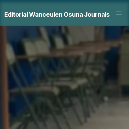
Ir al contenido
Editorial Wanceulen Osuna Journals