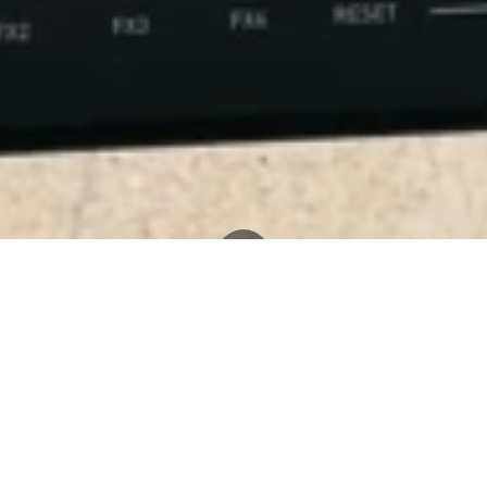
Blog
El CEIP Menéndez Pidal de Sevilla trabaja nuestro cuento "Érase una vez... Bulería".