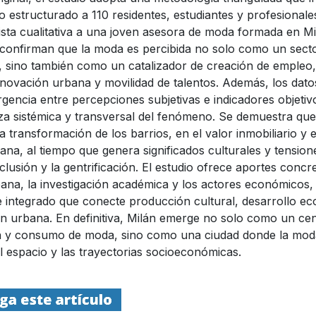
o estructurado a 110 residentes, estudiantes y profesional
ista cualitativa a una joven asesora de moda formada en Mi
 confirman que la moda es percibida no solo como un sec
o, sino también como un catalizador de creación de empleo,
innovación urbana y movilidad de talentos. Además, los dato
gencia entre percepciones subjetivas e indicadores objetiv
eza sistémica y transversal del fenómeno. Se demuestra qu
la transformación de los barrios, en el valor inmobiliario y e
ana, al tiempo que genera significados culturales y tension
lusión y la gentrificación. El estudio ofrece aportes concr
rbana, la investigación académica y los actores económicos
 integrado que conecte producción cultural, desarrollo e
ión urbana. En definitiva, Milán emerge no solo como un ce
 y consumo de moda, sino como una ciudad donde la mod
el espacio y las trayectorias socioeconómicas.