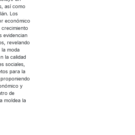
es, así como
lán. Los
tor económico
 crecimiento
s evidencian
os, revelando
e la moda
n la calidad
es sociales,
etos para la
, proponiendo
conómico y
ntro de
a moldea la