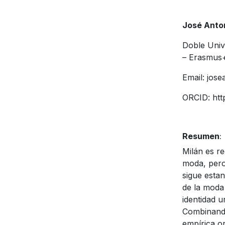
José Anto
Doble Univ
– Erasmus
Email: jose
ORCID: htt
Resumen
:
Milán es re
moda, pero
sigue estan
de la moda 
identidad u
Combinando 
empírica or