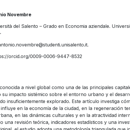
nio Novembre
ersità del Salento – Grado en Economia aziendale. Universi
+
antonio.novembre@studenti.unisalento.it.
ps://orcid.org/0009-0006-9447-8532
conocida a nivel global como una de las principales capital
 su impacto sistémico sobre el entorno urbano y el desarro
do insuficientemente explorado. Este artículo investiga cóm
influye en la economía de la ciudad, en la regeneración terr
rbana, en las dinámicas culturales y en la atractividad inter
una revisión teórica, indicadores estadísticos y una inves
iginal, el estudio adopta una metodología triangulada que 