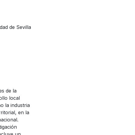
dad de Sevilla
es de la
llo local
o la industria
itorial, en la
nacional.
tigación
incluye un