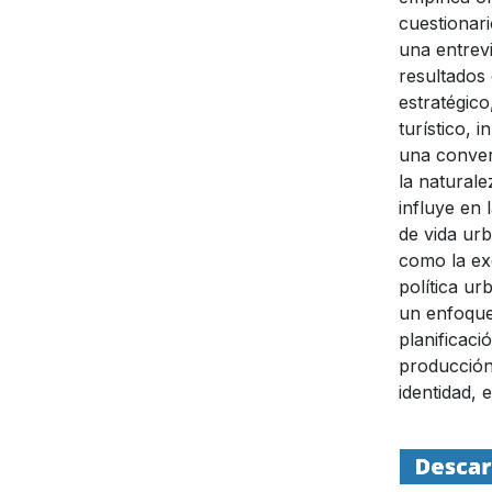
cuestionari
una entrev
resultados
estratégic
turístico, 
una conver
la natural
influye en 
de vida urb
como la exc
política u
un enfoque
planificac
producción
identidad, 