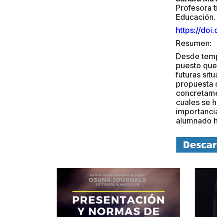
Profesora t
Educación. 
https://do
Resumen:
Desde temp
puesto que 
futuras sit
propuesta d
concretame
cuales se h
importancia
alumnado h