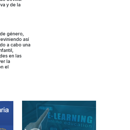
va y de la
 de género,
reviniendo así
vado a cabo una
fantil,
des en las
er la
n el