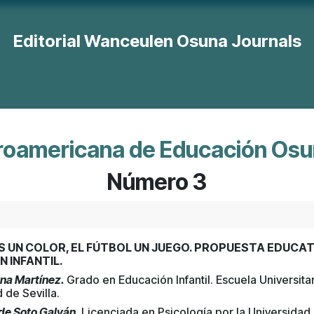
Editorial Wanceulen Osuna Journals
orte
Revista Educación
Revista Economía, Gestión y R. H
eroamericana de Educación Osu
Número 3
S UN COLOR, EL FÚTBOL UN JUEGO. PROPUESTA EDUCAT
 INFANTIL.
ana Martínez.
Grado en Educación Infantil. Escuela Universita
 de Sevilla.
de Soto Galván.
Licenciada en Psicología por la Universidad 