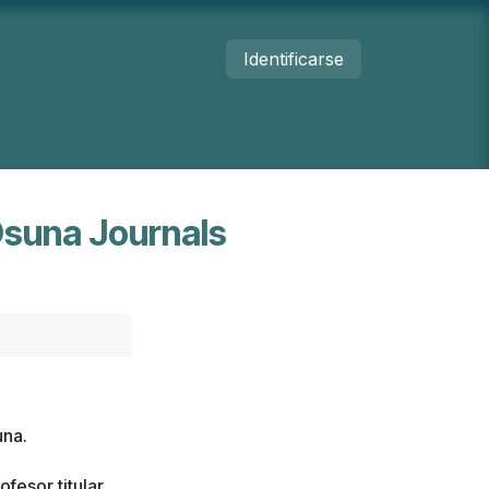
Identificarse
umanos
Nosotros
Contacto
Osuna Journals
una.
fesor titular