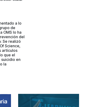
mentado a lo
 grupo de
la OMS lo ha
prevención del
: Se realizó
 Of Science,
 artículos
do que el
 suicidio en
o la