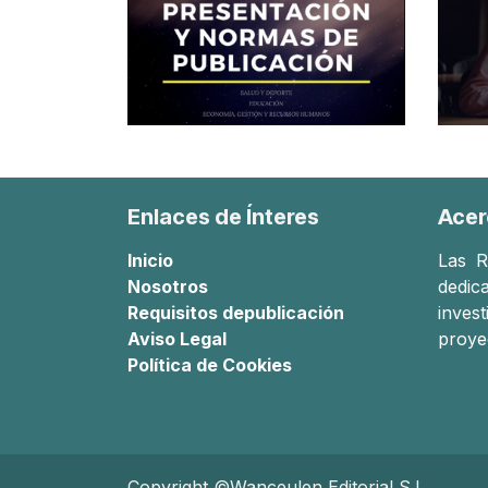
Enlaces de Ínteres
Acer
Inicio
Las
R
Nosotros
dedica
Requisitos de
publicación
inves
Aviso Legal
proye
Política de Cookies
Copyright
©
Wanceulen Editorial S.L.