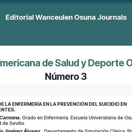
Editorial Wanceulen Osuna Journals
orte
Revista Educación
Revista Economía, Gestión y R. H
americana de Salud y Deporte 
Número 3
DE LA ENFERMERÍA EN LA PREVENCIÓN DEL SUICIDIO EN
ENTES.
o Carmona.
Grado en Enfermería. Escuela Universitaria de Os
 de Sevilla.
io Jiménez Álvarez.
Departamento de Simulación Clínica. Pro