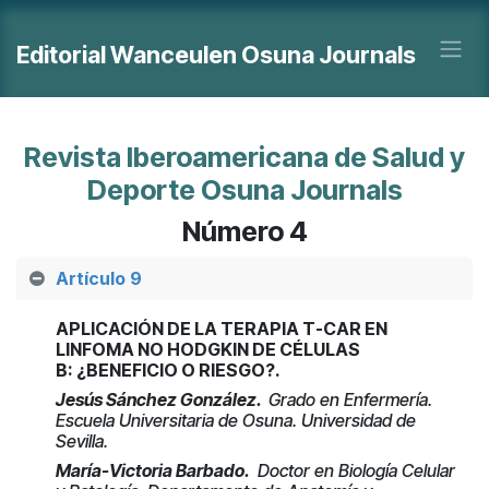
Ir al contenido
Editorial Wanceulen Osuna Journals
Revista Iberoamericana de Salud y
Deporte Osuna Journals
Número 4
Artículo 9
APLICACIÓN DE LA TERAPIA T-CAR EN
LINFOMA NO HODGKIN DE CÉLULAS
B: ¿BENEFICIO O RIESGO?.
Jesús Sánchez González.
Grado en Enfermería.
Escuela Universitaria de Osuna. Universidad de
Sevilla.
María-Victoria Barbado.
Doctor en Biología Celular