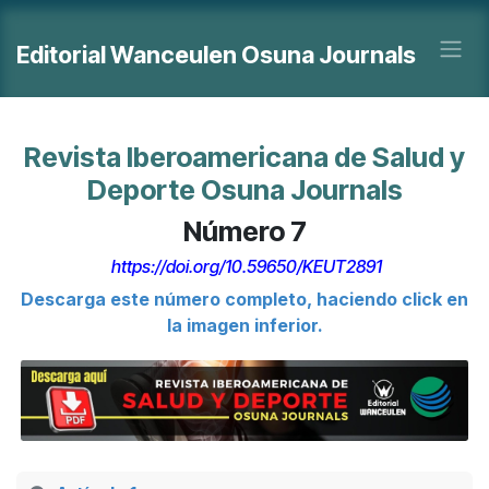
Ir al contenido
Editorial Wanceulen Osuna Journals
Revista Iberoamericana de Salud y
Deporte Osuna Journals
Número 7
https://doi.org/10.59650/KEUT2891
Descarga este número completo, haciendo click en
la imagen inferior.