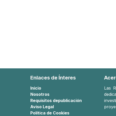
Enlaces de Ínteres
Acer
Inicio
Las
R
Nosotros
dedica
Requisitos de
publicación
inves
Aviso Legal
proye
Política de Cookies